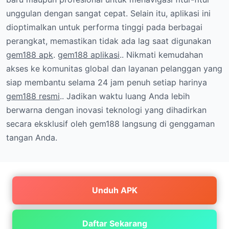
unggulan dengan sangat cepat. Selain itu, aplikasi ini
dioptimalkan untuk performa tinggi pada berbagai
perangkat, memastikan tidak ada lag saat digunakan
gem188 apk
.
gem188 aplikasi
.. Nikmati kemudahan
akses ke komunitas global dan layanan pelanggan yang
siap membantu selama 24 jam penuh setiap harinya
gem188 resmi
.. Jadikan waktu luang Anda lebih
berwarna dengan inovasi teknologi yang dihadirkan
secara eksklusif oleh gem188 langsung di genggaman
tangan Anda.
Unduh APK
Daftar Sekarang