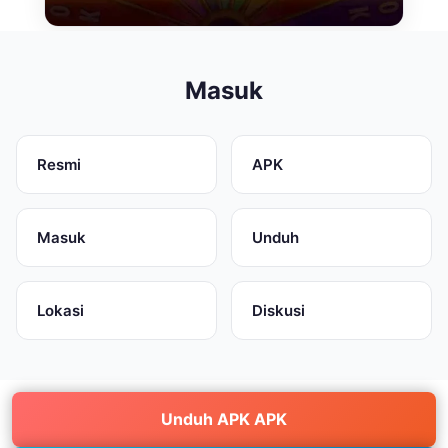
Masuk
Resmi
APK
Masuk
Unduh
Lokasi
Diskusi
Unduh APK APK